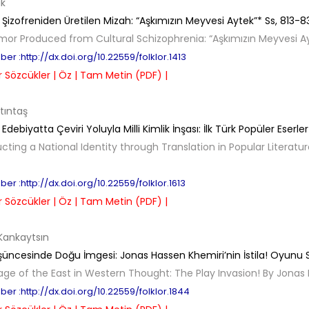
ik
l Şizofreniden Üretilen Mizah: “Aşkımızın Meyvesi Aytek”*
Ss,
813-8
or Produced from Cultural Schizophrenia: “Aşkımızın Meyvesi A
er :http://dx.doi.org/10.22559/folklor.1413
 Sözcükler |
Öz |
Tam Metin (PDF) |
tıntaş
Edebiyatta Çeviri Yoluyla Milli Kimlik İnşası: İlk Türk Popüler Eserl
cting a National Identity through Translation in Popular Literatur
er :http://dx.doi.org/10.22559/folklor.1613
 Sözcükler |
Öz |
Tam Metin (PDF) |
Kankaytsın
şüncesinde Doğu İmgesi: Jonas Hassen Khemiri’nin İstila! Oyunu
ge of the East in Western Thought: The Play Invasion! By Jonas
er :http://dx.doi.org/10.22559/folklor.1844