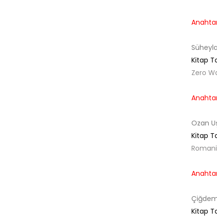
Anahtar
Süheyla
Kitap T
Zero W
Anahtar
Ozan U
Kitap T
Romani
Anahtar
Çiğdem
Kitap T