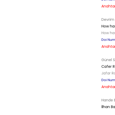
Anahtar
Devrim
How has
How has
Doi Numb
Anahtar
Günel 
Cafer Ra
Jafar R
Doi Numb
Anahtar
Hande B
İlhan B