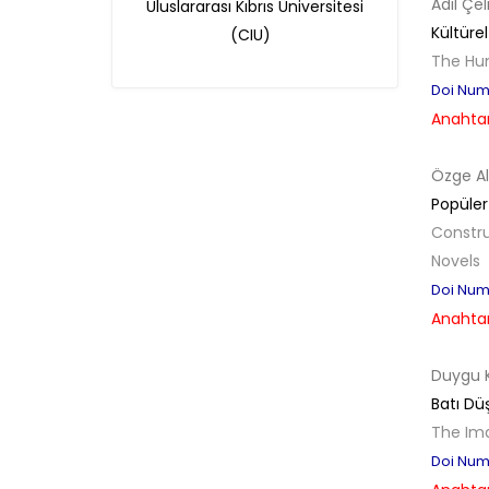
Adil Çel
Uluslararası Kıbrıs Üniversitesi
yazarlara geri iade
Kültüre
(CIU)
The Hum
yapılmamaktadır.
Doi Numb
Anahtar
Özge Al
Popüler 
Constru
Makale Takip Sistemi
Novels
Dergiye makale 

Doi Numb
gönderilmesi ve 

Anahtar
sonraki öndenetim, 

Alan Editörü değerlendirmesi 

ve hakem süreçleri,
Duygu 
Dergipark
 üzerinden  

Batı Dü
gerçekleştirilmektedir.
The Ima
Doi Numb