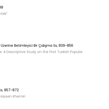
38
ytek”
er Üzerine Betimleyici Bir Çalışma
Ss,
839-856
e: A Descriptive Study on the First Turkish Popular
Ss,
857-872
 Hassen Khemiri