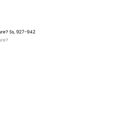
ure?
Ss,
927-942
ure?