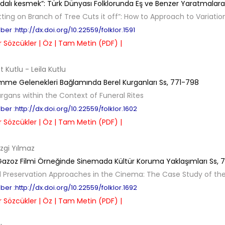
i dalı kesmek”: Türk Dünyası Folklorunda Eş ve Benzer Yaratmalara 
tting on Branch of Tree Cuts it off”: How to Approach to Variation
er :http://dx.doi.org/10.22559/folklor.1591
 Sözcükler |
Öz |
Tam Metin (PDF) |
 Kutlu
- Leila Kutlu
me Gelenekleri Bağlamında Berel Kurganları
Ss,
771-798
urgans within the Context of Funeral Rites
er :http://dx.doi.org/10.22559/folklor.1602
 Sözcükler |
Öz |
Tam Metin (PDF) |
zgi Yılmaz
k Gazoz Filmi Örneğinde Sinemada Kültür Koruma Yaklaşımları
Ss,
7
l Preservation Approaches in the Cinema: The Case Study of the 
er :http://dx.doi.org/10.22559/folklor.1692
 Sözcükler |
Öz |
Tam Metin (PDF) |