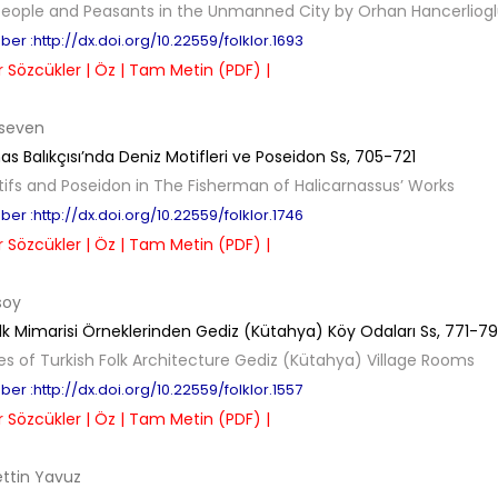
ople and Peasants in the Unmanned City by Orhan Hancerliogl
er :http://dx.doi.org/10.22559/folklor.1693
 Sözcükler |
Öz |
Tam Metin (PDF) |
rseven
as Balıkçısı’nda Deniz Motifleri ve Poseidon
Ss,
705-721
ifs and Poseidon in The Fisherman of Halicarnassus’ Works
er :http://dx.doi.org/10.22559/folklor.1746
 Sözcükler |
Öz |
Tam Metin (PDF) |
soy
lk Mimarisi Örneklerinden Gediz (Kütahya) Köy Odaları
Ss,
771-7
s of Turkish Folk Architecture Gediz (Kütahya) Village Rooms
er :http://dx.doi.org/10.22559/folklor.1557
 Sözcükler |
Öz |
Tam Metin (PDF) |
ttin Yavuz