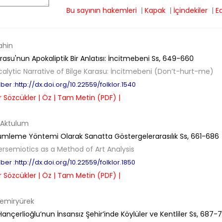
Bu sayının hakemleri
|
Kapak
|
İçindekiler
|
E
ahin
rasu'nun Apokaliptik Bir Anlatısı: İncitmebeni
Ss,
649-660
alytic Narrative of Bilge Karasu: İncitmebeni (Don’t-hurt-me)
er :http://dx.doi.org/10.22559/folklor.1540
 Sözcükler |
Öz |
Tam Metin (PDF) |
 Aktulum
ümleme Yöntemi Olarak Sanatta Göstergelerarasılık
Ss,
661-686
ersemiotics as a Method of Art Analysis
er :http://dx.doi.org/10.22559/folklor.1850
 Sözcükler |
Öz |
Tam Metin (PDF) |
emiryürek
ançerlioğlu’nun İnsansız Şehir’inde Köylüler ve Kentliler
Ss,
687-