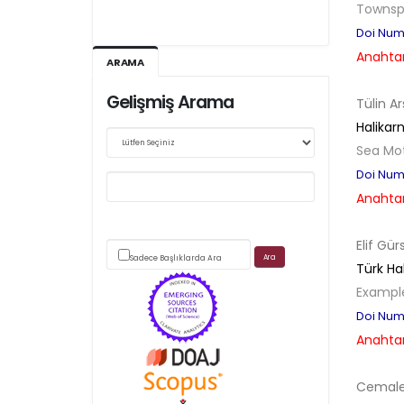
Townspe
Doi Numb
Kasım 2026/IV - 128
Anahtar
ARAMA
Gelişmiş Arama
Tülin A
Web sitemizde yapılan güncellemeler nedeniyle
Halikarn
Sea Mot
makale takip sistemimiz ağırlıklı olarak dergi-
Doi Numb
park
Anahtar
üzerinden yürütülmektedir.
Elif Gür
Sadece Başlıklarda Ara
Türk Ha
Example
Doi Numb
Scimago's grade
Anahtar
APC ödemesi
Cemale