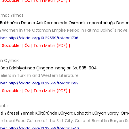
 Sözcükler |
Öz |
Tam Metin (PDF) |
omat Yılmaz
Bakhaï’nin Dounia Adlı Romanında Osmanlı İmparatorluğu Dönemi
n Women in the Ottoman Empire Period in Fatima Bakhaï's Novel 
er :http://dx.doi.org/10.22559/folklor.1796
 Sözcükler |
Öz |
Tam Metin (PDF) |
lan Oymak
 Batı Edebiyatında Çingene İnançları
Ss,
885-904
eliefs in Turkish and Western Literature
er :http://dx.doi.org/10.22559/folklor.1699
 Sözcükler |
Öz |
Tam Metin (PDF) |
anbir
enti Yöresel Yemek Kültüründe Büryan: Bahattin Büryan Sarayı Örn
in Local Food Culture of the Siirt City: Case of Bahattin Büryan S
er :http://dx.doi.org/10.22559/folklor.1546