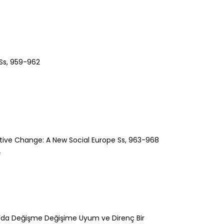
Ss,
959-962
ve Change: A New Social Europe
Ss,
963-968
e
an’da Değişme Değişime Uyum ve Direnç Bir