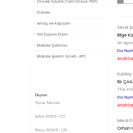
Önceki Sayılar(Tam Dosya-PDF)
Dizinler
Amaç ve Kapsam
Seval Ş
100 Sayının Dizini
Bilge Ka
An Apoc
Makale Şablonu
Doi Numb
Makale İşletim Ücreti- APC
Anahtar
Kubilay
Bir Çöz
Duyuru
The Int
Yayım Takvimi:
Doi Numb
Anahtar
Şubat 2026/I - 125
Mayıs 2026/II - 126
Meral D
Orhan H
Ağustos 2026/III - 127