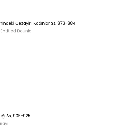
ndeki Cezayirli Kadınlar
Ss,
873-884
Entitled Dounia
eği
Ss,
905-925
arayı