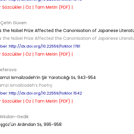
 Sözcükler |
Öz |
Tam Metin (PDF) |
 Çetin Güven
 the Nobel Prize Affected the Canonisation of Japanese Literat
 the Nobel Prize Affected the Canonisation of Japanese Literat
er :http://dx.doi.org/10.22559/folklor.1781
 Sözcükler |
Öz |
Tam Metin (PDF) |
Seferova
mzi Ismailzadeh’in Şiir Yaratıcılığı
Ss,
943-954
amzi Ismailzadeh’s Poetry
er :http://dx.doi.org/10.22559/folklor.1542
 Sözcükler |
Öz |
Tam Metin (PDF) |
irkalan-Gedik
aşgöz'ün Ardından
Ss,
995-958