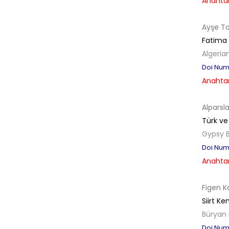
Anahtar
Ayşe T
Fatima 
Algeria
Doi Numb
Anahtar
Alpars
Türk ve
Gypsy B
Doi Numb
Anahtar
Figen K
Siirt K
Büryan 
Doi Numb