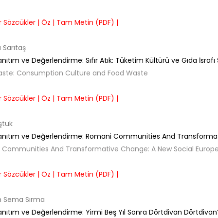
 Sözcükler |
Öz |
Tam Metin (PDF) |
 Sarıtaş
anıtım ve Değerlendirme:
Sıfır Atık: Tüketim Kültürü ve Gıda İsrafı
aste: Consumption Culture and Food Waste
 Sözcükler |
Öz |
Tam Metin (PDF) |
ştuk
anıtım ve Değerlendirme:
Romani Communities And Transformati
 Communities And Transformative Change: A New Social Europ
 Sözcükler |
Öz |
Tam Metin (PDF) |
 Sema Sırma
anıtım ve Değerlendirme:
Yirmi Beş Yıl Sonra Dörtdivan Dörtdiv