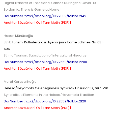
Digital Transfer of Traditional Games During the Covid-19
Epidemic: There is Game at Home!
Doi Number :http://dx.doi.org/10.22559/folklor.2142
Anahtar Sözcükler |
Öz |
Tam Metin (PDF) |
Hasan Münüsoğlu
Etnik Turizm: Kültürlerarası Hiyerarşinin İkame Edilmesi
Ss,
681-
696
Ethnic Tourism: Substitution of Intercultural Hierarcy
Doi Number :http://dx.doi.org/10.22559/folklor.2200
Anahtar Sözcükler |
Öz |
Tam Metin (PDF) |
Murat Karasalihoğlu
Helesa/Heyamola Geleneğindeki Synkretik Unsurlar
Ss,
697-720
Syncretistic Elements in the Helesa/Heyamola Tradition
Doi Number :http://dx.doi.org/10.22559/folklor.2120
Anahtar Sözcükler |
Öz |
Tam Metin (PDF) |