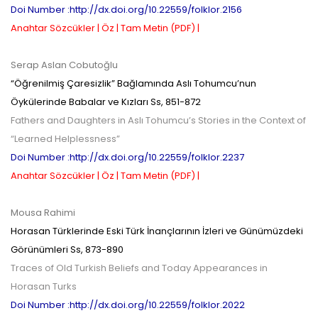
Doi Number :http://dx.doi.org/10.22559/folklor.2156
Anahtar Sözcükler |
Öz |
Tam Metin (PDF) |
Serap Aslan Cobutoğlu
“Öğrenilmiş Çaresizlik” Bağlamında Aslı Tohumcu’nun
Öykülerinde Babalar ve Kızları
Ss,
851-872
Fathers and Daughters in Aslı Tohumcu’s Stories in the Context of
“Learned Helplessness”
Doi Number :http://dx.doi.org/10.22559/folklor.2237
Anahtar Sözcükler |
Öz |
Tam Metin (PDF) |
Mousa Rahimi
Horasan Türklerinde Eski Türk İnançlarının İzleri ve Günümüzdeki
Görünümleri
Ss,
873-890
Traces of Old Turkish Beliefs and Today Appearances in
Horasan Turks
Doi Number :http://dx.doi.org/10.22559/folklor.2022