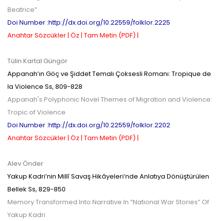
Beatrice”
Doi Number :http://dx.doi.org/10.22559/folklor.2225
Anahtar Sözcükler |
Öz |
Tam Metin (PDF) |
Tülin Kartal Güngör
Appanah’ın Göç ve Şiddet Temalı Çoksesli Romanı: Tropique de
la Violence
Ss,
809-828
Appanah's Polyphonic Novel Themes of Migration and Violence:
Tropic of Violence
Doi Number :http://dx.doi.org/10.22559/folklor.2202
Anahtar Sözcükler |
Öz |
Tam Metin (PDF) |
Alev Önder
Yakup Kadri’nin Millî Savaş Hikâyeleri’nde Anlatıya Dönüştürülen
Bellek
Ss,
829-850
Memory Transformed Into Narrative In “National War Stories” Of
Yakup Kadri