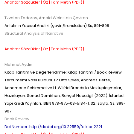
Anahtar Sözcükler |
Öz |
Tam Metin (PDF) |
Tzvetan Todorov, Arnold Weinstein
Çeviren:
Anlatının Yapısal Analizi (çeviri/translation)
Ss,
891-898
Structural Analysis of Narrative
Anahtar Sözcükler |
Öz |
Tam Metin (PDF) |
Mehmet Aydın
Kitap Tanıtım ve Değerlendirme:
Kitap Tanıtımı / Book Review
Tercümemi Nasıl Buldunuz? Otto Spies, Andreas Tietze,
Annemarie Schimmel ve H. Wilfrid Brands’la Mektuplaşmalar,
Hazırlayan: Senad Demirhan, Behçet Necatigil (2022). İstanbul:
Yapı Kredi Yayınları. ISBN 978-975-08-5184-1, 321 sayfa.
Ss,
899-
907
Book Review
Doi Number :http://dx.doi.org/10.22559/folklor.2221