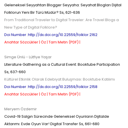
Geleneksel Seyyahtan Blogger Seyyaha: Seyahat Blogları Dijital
Folklorun Yeni Bir Türü Müdür?
Ss,
621-636
From Traditional Traveler to Digital Traveler: Are Travel Blogs a
New Type of Digital Folklore?
Doi Number :http://dx.doi.org/10.22559/folklor.2162
Anahtar Sözcükler |
Öz |
Tam Metin (PDF) |
Simge Ünlü
- Lütfiye Yaşar
Literature Gathering as a Cultural Event: Booktube Participation
Ss,
637-660
Kültürel Etkinlik Olarak Edebiyat Buluşması: Booktube Katılımı
Doi Number :http://dx.doi.org/10.22559/folklor.2158
Anahtar Sözcükler |
Öz |
Tam Metin (PDF) |
Meryem Özdemir
Covid-19 Salgın Sürecinde Geleneksel Oyunların Dijitalde
Aktarımı: Evde Oyun Var! Digital Transfer
Ss,
661-680