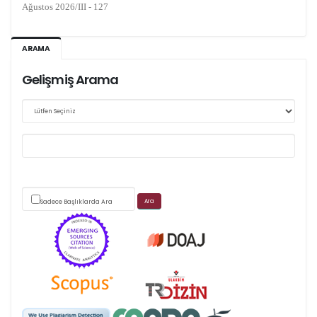
Kasım 2026/IV - 128
ARAMA
Gelişmiş Arama
Web sitemizde yapılan güncellemeler nedeniyle
makale takip sistemimiz ağırlıklı olarak dergi-
park
üzerinden yürütülmektedir.
Sadece Başlıklarda Ara
Scimago's grade
APC ödemesi
Öndenetimden geçen