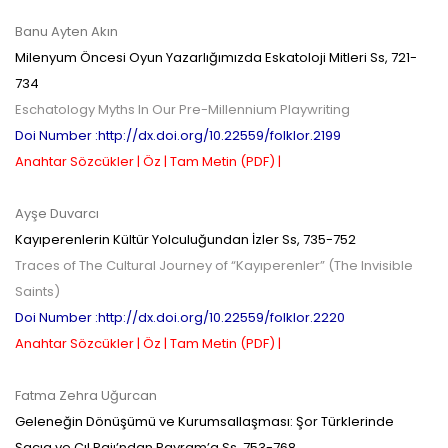
Banu Ayten Akın
Milenyum Öncesi Oyun Yazarlığımızda Eskatoloji Mitleri
Ss,
721-
734
Eschatology Myths In Our Pre-Millennium Playwriting
Doi Number :http://dx.doi.org/10.22559/folklor.2199
Anahtar Sözcükler |
Öz |
Tam Metin (PDF) |
Ayşe Duvarcı
Kayıperenlerin Kültür Yolculuğundan İzler
Ss,
735-752
Traces of The Cultural Journey of “Kayıperenler” (The Invisible
Saints)
Doi Number :http://dx.doi.org/10.22559/folklor.2220
Anahtar Sözcükler |
Öz |
Tam Metin (PDF) |
Fatma Zehra Uğurcan
Geleneğin Dönüşümü ve Kurumsallaşması: Şor Türklerinde
Şaçıg ve Çıl Pajı’ndan Payram’a
Ss,
753-768