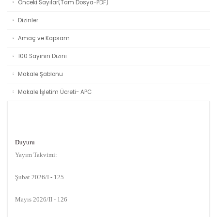
Önceki Sayılar(Tam Dosya-PDF)
Dizinler
Amaç ve Kapsam
100 Sayının Dizini
Makale Şablonu
Makale İşletim Ücreti- APC
Duyuru
Yayım Takvimi:
Şubat 2026/I - 125
Mayıs 2026/II - 126
Ağustos 2026/III - 127