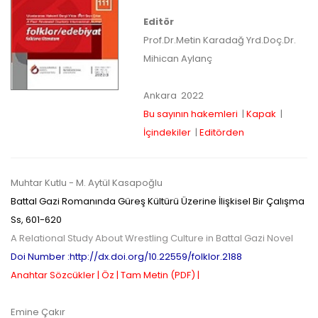
yazarlara geri iade
Editör
yapılmamaktadır.
Prof.Dr.Metin Karadağ
Yrd.Doç.Dr.
Mihican Aylanç
Ankara
2022
Bu sayının hakemleri
|
Kapak
|
İçindekiler
|
Editörden
Makale Takip Sistemi
Dergiye makale 

Muhtar Kutlu
- M. Aytül Kasapoğlu
gönderilmesi ve 

Battal Gazi Romanında Güreş Kültürü Üzerine İlişkisel Bir Çalışma
sonraki öndenetim, 

Ss,
601-620
Alan Editörü değerlendirmesi 

ve hakem süreçleri,
A Relational Study About Wrestling Culture in Battal Gazi Novel
Dergipark
 üzerinden  

Doi Number :http://dx.doi.org/10.22559/folklor.2188
gerçekleştirilmektedir.
Anahtar Sözcükler |
Öz |
Tam Metin (PDF) |
Emine Çakır