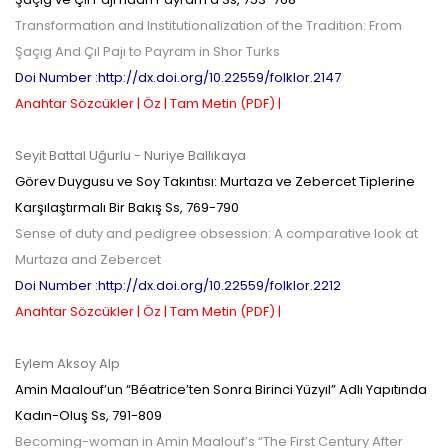
Transformation and Institutionalization of the Tradition: From
Şaçıg And Çıl Pajı to Payram in Shor Turks
Doi Number :http://dx.doi.org/10.22559/folklor.2147
Anahtar Sözcükler |
Öz |
Tam Metin (PDF) |
Seyit Battal Uğurlu
- Nuriye Ballıkaya
Görev Duygusu ve Soy Takıntısı: Murtaza ve Zebercet Tiplerine
Karşılaştırmalı Bir Bakış
Ss,
769-790
Sense of duty and pedigree obsession: A comparative look at
Murtaza and Zebercet
Doi Number :http://dx.doi.org/10.22559/folklor.2212
Anahtar Sözcükler |
Öz |
Tam Metin (PDF) |
Eylem Aksoy Alp
Amin Maalouf’un “Béatrice’ten Sonra Birinci Yüzyıl” Adlı Yapıtında
Kadın-Oluş
Ss,
791-809
Becoming-woman in Amin Maalouf’s “The First Century After